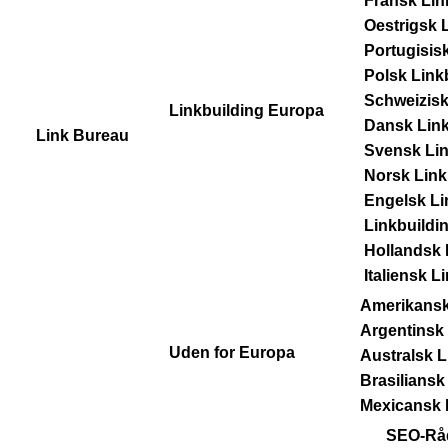
Fransk Lin
Oestrigsk 
Portugisis
Polsk Link
Schweizisk
Linkbuilding Europa
Dansk Link
Link Bureau
Svensk Lin
Norsk Link
Engelsk Li
Linkbuildin
Hollandsk 
Italiensk L
Amerikansk
Argentinsk 
Uden for Europa
Australsk L
Brasiliansk
Mexicansk 
SEO-Rå