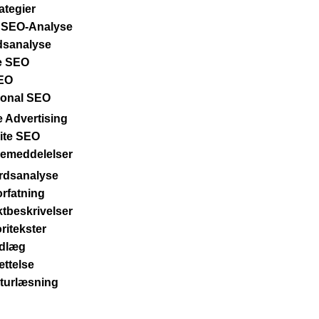
ategier
 SEO-Analyse
dsanalyse
e SEO
SEO
tional SEO
e Advertising
ite SEO
emeddelelser
rdsanalyse
orfatning
tbeskrivelser
ritekster
ndlæg
ttelse
turlæsning