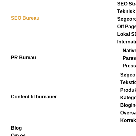
SEO Str
Teknisk
SEO Bureau
Søgeor
Off Pag
Lokal 
Interna
Nativ
PR Bureau
Paras
Press
Søgeo
Tekstf
Produk
Content til bureauer
Katego
Blogi
Oversæ
Korrek
Blog
Om os